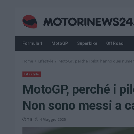
Skip
to
content
Formula 1
MotoGP
Superbike
Off Road
Home
Lifestyle
MotoGP, perché i piloti hanno quei numeri
Lifestyle
MotoGP, perché i pi
Non sono messi a ca
T B
4 Maggio 2025