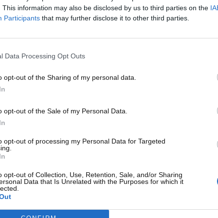
tto volte campione del mondo perché il suo
anno di nascita
è
. This information may also be disclosed by us to third parties on the
IA
, perché
non poteva utilizzare l’8
nell’anno del suo debutto
Participants
that may further disclose it to other third parties.
nendo in casa KTM,
Maverick Vinales
nel 2019 ha deciso di
ra più piccolo. Arrivando a
Joan Mir
, è sempre rimasto
e nel 2020.
Franco Morbidelli
ha sempre utilizzato il 12, ma
l Data Processing Opt Outs
, così
ha invertito le cifre
.
Francesco Bagnaia
, invece,
 numero 42 perché il ‘suo’ 21 era occupato.
o opt-out of the Sharing of my personal data.
In
o opt-out of the Sale of my Personal Data.
In
to opt-out of processing my Personal Data for Targeted
ing.
In
o opt-out of Collection, Use, Retention, Sale, and/or Sharing
ersonal Data that Is Unrelated with the Purposes for which it
lected.
Out