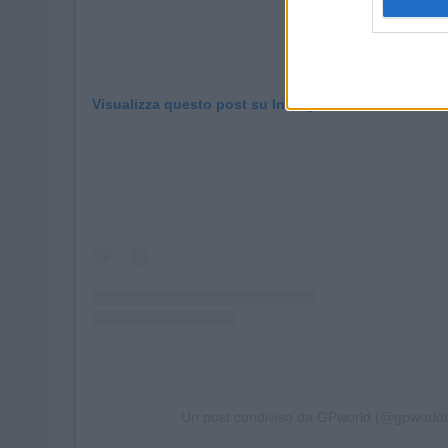
Visualizza questo post su Instagram
Un post condiviso da GPworld (@gpworldr