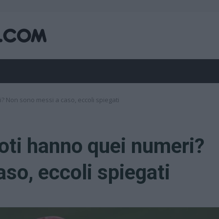
? Non sono messi a caso, eccoli spiegati
loti hanno quei numeri?
so, eccoli spiegati