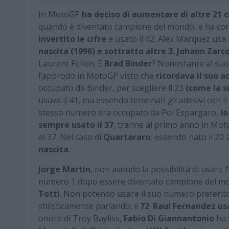
In MotoGP
ha deciso di aumentare di altre 21 c
quando è diventato campione del mondo, e ha cors
invertito le cifre
e usato il 42. Alex Marquez usa 
nascita (1996) e sottratto altre 3.
Johann Zarc
Laurent Fellon. E
Brad Binder
? Nonostante al suo 
l’approdo in MotoGP visto che
ricordava il suo 
occupato da Binder, per scegliere il 23
(come la s
usava il 41, ma essendo terminati gli adesivi con i
stesso numero era occupato da Pol Espargaro,
lo
sempre usato il 37
, tranne al primo anno in Mot
al 37. Nel caso di
Quartararo
, essendo nato il 20 
nascita
.
Jorge Martin
, non avendo la possibilità di usare l
numero 1 dopo essere diventato campione del m
Totti
. Non potendo usare il suo numero preferito,
stilisticamente parlando: il
72
.
Raul Fernandez usa
onore di Troy Bayliss,
Fabio Di Giannantonio
ha 