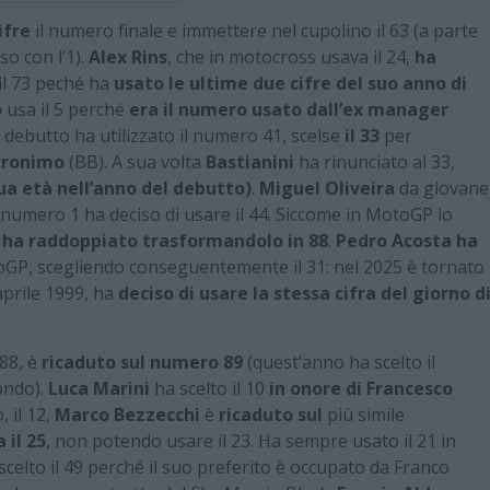
ifre
il numero finale e immettere nel cupolino il 63 (a parte
o con l’1).
Alex Rins
, che in motocross usava il 24,
ha
il 73 peché ha
usato le ultime due cifre del suo anno di
o
usa il 5 perché
era il numero usato dall’ex manager
debutto ha utilizzato il numero 41, scelse
il 33
per
acronimo
(BB). A sua volta
Bastianini
ha rinunciato al 33,
ua età nell’anno del debutto)
.
Miguel Oliveira
da giovane
l numero 1 ha deciso di usare il 44. Siccome in MotoGP lo
 ha raddoppiato trasformandolo in 88
.
Pedro Acosta
ha
oGP, scegliendo conseguentemente il 31: nel 2025 è tornato
aprile 1999, ha
deciso di usare la stessa cifra del giorno d
’88, è
ricaduto sul numero 89
(quest’anno ha scelto il
ondo).
Luca Marini
ha scelto il 10
in onore di Francesco
 il 12,
Marco Bezzecchi
è
ricaduto sul
più simile
 il 25
, non potendo usare il 23. Ha sempre usato il 21 in
scelto il 49 perché il suo preferito è occupato da Franco