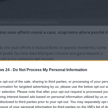
 di MotoGP e perché (www.motorinews24.com)
on sono affatti messi a caso, scopriamo allora perché li
llo che può offrire il motociclismo in questo momento, come
 il podio ha visto Alex Marquez vincere una gara davanti a
utti e tre campioni del mondo.
rquez dopo una caduta, che lo ha portato comunque in zona
ws 24 -
Do Not Process My Personal Information
e). Il campionato è ancora lungo, ma è indubbio che il livello
ncora tantissimo spettacolo. E a proposito dei piloti, perché
to opt-out of the sale, sharing to third parties, or processing of your per
o moto? Scopriamolo.
formation for targeted advertising by us, please use the below opt-out s
r selection. Please note that after your opt-out request is processed y
anno quei numeri: le motivazioni
eing interest-based ads based on personal information utilized by us or
disclosed to third parties prior to your opt-out. You may separately opt-
losure of your personal information by third parties on the IAB’s list of