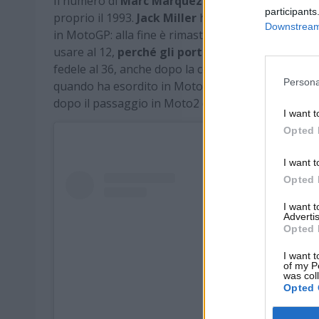
Il numero di
Marc Marquez
è stato scelto dall’o
participants
proprio il 1993.
Jack Miller
ha scelto il 43, invece
Downstream 
in MotoGP: alla fine è rimasto fedele al 43. Rima
usare al 12,
perché gli portava fortuna
quando e
fedele al 36, anche dopo la conquista del mondial
Persona
quando ha esordito in Moto2 non ha potuto farlo
dopo il passaggio in Moto2 decide di optare per il
I want t
Opted 
I want t
Opted 
I want 
Advertis
Opted 
I want t
of my P
was col
Opted 