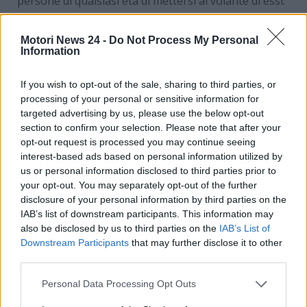
persone di qualsiasi età di mettersi al volante di essi.
Il progetto della Toyota sulla FT-Me è molto
Motori News 24 -
Do Not Process My Personal
concreto. La Toyota punterà moltissimo sulle
Information
dimensioni molto contenute
di questo quadriciclo
elettrico appartenente alla categoria L6e. Dal
If you wish to opt-out of the sale, sharing to third parties, or
concept si evince che la microcar elettrica sarà lunga
processing of your personal or sensitive information for
circa 2,5 metri
, in modo tale da permettere
targeted advertising by us, please use the below opt-out
spostamenti agili in città e maggiore facilità nei
section to confirm your selection. Please note that after your
parcheggi. Ecco tutti gli altri dettagli sul prototipo del
opt-out request is processed you may continue seeing
interest-based ads based on personal information utilized by
quadriciclo elettrico targato Toyota.
us or personal information disclosed to third parties prior to
your opt-out. You may separately opt-out of the further
Toyota FT-Me: tutto quello
disclosure of your personal information by third parties on the
IAB’s list of downstream participants. This information may
che c’è da sapere sul nuovo
also be disclosed by us to third parties on the
IAB’s List of
prototipo di microcar
Downstream Participants
that may further disclose it to other
third parties.
elettrica
Personal Data Processing Opt Outs
La microcar FT-Me punterà su una
autonomia di