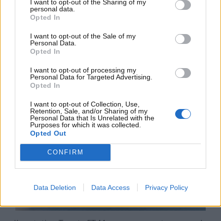
I want to opt-out of the Sharing of my
almeno 100 km
, in modo tale da evitare continue
personal data.
Opted In
ricariche per potersi spostare all’interno dei vari
centri urbani. Inoltre, con molta probabilità sarà
I want to opt-out of the Sale of my
Personal Data.
fornita di un
tettuccio con i pannelli solari
. Questo
Opted In
dettaglio potrebbe aumentare di una ventina
chilometri il ciclo di carica in caso di giornate di sole.
I want to opt-out of processing my
Personal Data for Targeted Advertising.
Opted In
I want to opt-out of Collection, Use,
Retention, Sale, and/or Sharing of my
Personal Data that Is Unrelated with the
Purposes for which it was collected.
Opted Out
CONFIRM
Data Deletion
Data Access
Privacy Policy