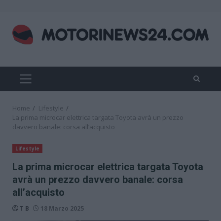
Skip
to
content
PRIMARY
MENU
Home
Lifestyle
La prima microcar elettrica targata Toyota avrà un prezzo
davvero banale: corsa all’acquisto
Lifestyle
La prima microcar elettrica targata Toyota
avrà un prezzo davvero banale: corsa
all’acquisto
T B
18 Marzo 2025