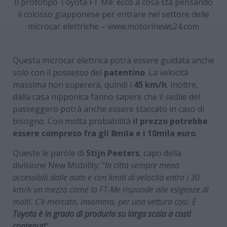
Il prototipo Toyota FT Me: ecco a cosa sta pensando
il colosso giapponese per entrare nel settore delle
microcar elettriche – www.motorinews24.com
Questa microcar elettrica potrà essere guidata anche
solo con il possesso del
patentino
. La velocità
massima non supererà, quindi i
45 km/h
. Inoltre,
dalla casa nipponica fanno sapere che il sedile del
passeggero potrà anche essere staccato in caso di
bisogno. Con molta probabilità
il prezzo potrebbe
essere compreso fra gli 8mila e i 10mila euro
.
Queste le parole di
Stijn Peeters
, capo della
divisione New Mobility: “
In città sempre meno
accessibili dalle auto e con limiti di velocità entro i 30
km/h un mezzo come la FT-Me risponde alle esigenze di
molti. C’è mercato, insomma, per una vettura così. E
Toyota è in grado di produrla su larga scala a costi
contenuti
“.