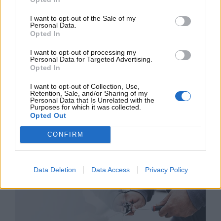
primato
I want to opt-out of the Sale of my
Personal Data.
Il marchio che ha il triste primato di furti subiti in
Opted In
Italia è la
Fiat
. In particolare, il modello di auto che
I want to opt-out of processing my
ha subito più furti in Italia – stando ai dati più recenti
Personal Data for Targeted Advertising.
– è
la Fiat Panda con oltre 12.500 esemplari
Opted In
rubati
. I pezzi di ricambio di questa vettura sono
I want to opt-out of Collection, Use,
particolarmente ambiti sul mercato nero. A seguire,
Retention, Sale, and/or Sharing of my
Personal Data that Is Unrelated with the
troviamo
la Fiat 500, con quasi 6.000 furti in
Purposes for which it was collected.
totale
.
Opted Out
CONFIRM
Data Deletion
Data Access
Privacy Policy