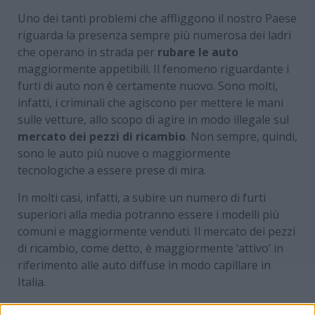
Uno dei tanti problemi che affliggono il nostro Paese
riguarda la presenza sempre più numerosa dei ladri
che operano in strada per
rubare le auto
maggiormente appetibili. Il fenomeno riguardante i
furti di auto non è certamente nuovo. Sono molti,
infatti, i criminali che agiscono per mettere le mani
sulle vetture, allo scopo di agire in modo illegale sul
mercato dei pezzi di ricambio
. Non sempre, quindi,
sono le auto più nuove o maggiormente
tecnologiche a essere prese di mira.
In molti casi, infatti, a subire un numero di furti
superiori alla media potranno essere i modelli più
comuni e maggiormente venduti. Il mercato dei pezzi
di ricambio, come detto, è maggiormente ‘attivo’ in
riferimento alle auto diffuse in modo capillare in
Italia.
Inoltre, le differenze sono molte in base alle regioni