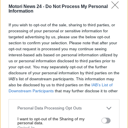
italiane nelle quali avvengono i furti.
Il triste
Motori News 24 -
Do Not Process My Personal
primato ce l’ha la Campania
. Stando alle ultime
Information
rilevazioni, infatti, nella regione campane sono stati
oltre 26.000 i furti di aut
o, praticamente un quarto
If you wish to opt-out of the sale, sharing to third parties, or
processing of your personal or sensitive information for
del totale nazionale. Seguono a distanza
il Lazio e la
targeted advertising by us, please use the below opt-out
Puglia
, rispettivamente con quasi 17.000 e 15.000
section to confirm your selection. Please note that after your
furti a testa. Numeri non certo confortanti ci sono
opt-out request is processed you may continue seeing
anche
in Sicilia e in Lombardia
. In queste cinque
interest-based ads based on personal information utilized by
regioni italiane si concentra oltre l’80% dei furti totali
us or personal information disclosed to third parties prior to
nel nostro Paese.
your opt-out. You may separately opt-out of the further
disclosure of your personal information by third parties on the
Ma quali sono i modelli di auto maggiormente
IAB’s list of downstream participants. This information may
‘ambiti’ dai ladri? Ecco la specifica classifica
su
also be disclosed by us to third parties on the
IAB’s List of
questo genere di criminalità che affligge il nostro
Downstream Participants
that may further disclose it to other
third parties.
territorio e che mette tutti sull’attenti.
Personal Data Processing Opt Outs
Le auto più rubate in Italia
I want to opt-out of the Sharing of my
sono proprio queste: il triste
personal data.
Opted In