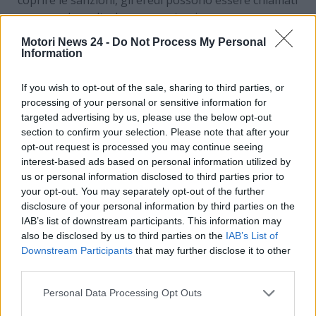
a pagare le multe. In caso contrario, non sono
obbligati a saldare il debito con risorse proprie.
Motori News 24 -
Do Not Process My Personal
Information
Inoltre, la
Corte di Cassazione
ha chiarito, con
diverse sentenze, che la notifica di una multa può
If you wish to opt-out of the sale, sharing to third parties, or
essere considerata valida anche nel caso in cui il
processing of your personal or sensitive information for
destinatario non ritiri la raccomandata. Secondo
targeted advertising by us, please use the below opt-out
l’ordinanza n. 4049/6 del 20 febbraio 2018, la notifica
section to confirm your selection. Please note that after your
si perfeziona dopo dieci giorni dalla spedizione
opt-out request is processed you may continue seeing
dell’avviso di giacenza, indipendentemente dal ritiro
interest-based ads based on personal information utilized by
us or personal information disclosed to third parties prior to
del plico presso l’ufficio postale.
your opt-out. You may separately opt-out of the further
disclosure of your personal information by third parties on the
E se non mi viene detto?
IAB’s list of downstream participants. This information may
also be disclosed by us to third parties on the
IAB’s List of
Un aspetto cruciale è la
comunicazione delle multe
Downstream Participants
that may further disclose it to other
agli eredi
. È fondamentale che gli eredi siano
third parties.
informati dell’esistenza di tali debiti, affinché
Personal Data Processing Opt Outs
possano assumere le decisioni appropriate riguardo
all’eredità. In mancanza di una chiara notifica, gli