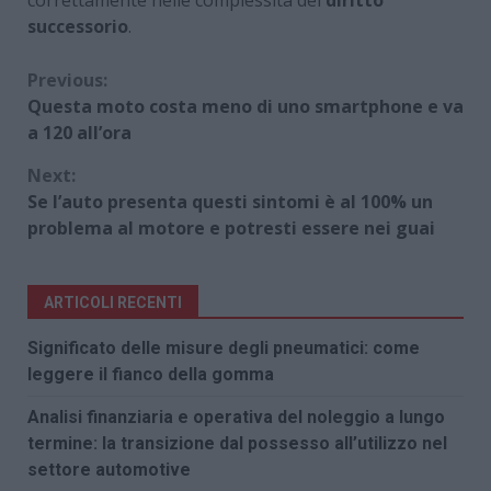
correttamente nelle complessità del
diritto
successorio
.
Continue
Previous:
Questa moto costa meno di uno smartphone e va
Reading
a 120 all’ora
Next:
Se l’auto presenta questi sintomi è al 100% un
problema al motore e potresti essere nei guai
ARTICOLI RECENTI
Significato delle misure degli pneumatici: come
leggere il fianco della gomma
Analisi finanziaria e operativa del noleggio a lungo
termine: la transizione dal possesso all’utilizzo nel
settore automotive