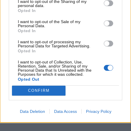
I want to opt-out of the Sharing of my
eredi potrebbero non essere consapevoli
delle
personal data.
Opted In
sanzioni e, di conseguenza,
non sarebbero in grado
di valutare correttamente il valore dell’eredità.
I want to opt-out of the Sale of my
Personal Data.
Opted In
I want to opt-out of processing my
Personal Data for Targeted Advertising.
Opted In
I want to opt-out of Collection, Use,
Retention, Sale, and/or Sharing of my
Personal Data that Is Unrelated with the
Purposes for which it was collected.
Opted Out
CONFIRM
Le multe passano agli eredi, tutta la trafila –
Data Deletion
Data Access
Privacy Policy
www.MotoriNews24.com