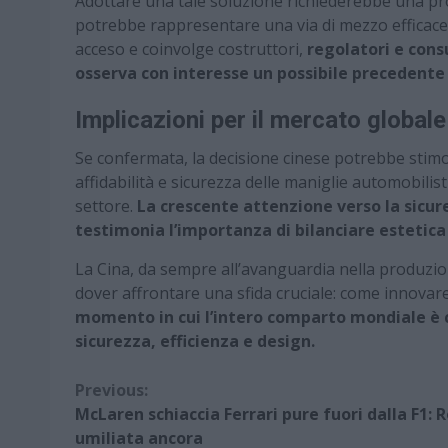
Adottare una tale soluzione richiederebbe una pr
potrebbe rappresentare una via di mezzo efficace tr
acceso e coinvolge costruttori,
regolatori e cons
osserva con interesse un possibile precedente
Implicazioni per il mercato globale
Se confermata, la decisione cinese potrebbe stimol
affidabilità e sicurezza delle maniglie automobilis
settore.
La crescente attenzione verso la sicure
testimonia l’importanza di bilanciare estetica
La Cina, da sempre all’avanguardia nella produzione
dover affrontare una sfida cruciale: come innova
momento in cui l’intero comparto mondiale è ch
sicurezza, efficienza e design.
Continue
Previous:
McLaren schiaccia Ferrari pure fuori dalla F1: 
Reading
umiliata ancora