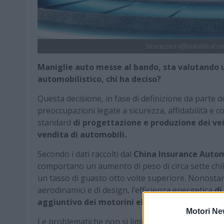
Sicurezza e affidabilità al 
Maniglie auto messe al bando, sta valutando 
automobilistico, chi ha deciso?
Questa decisione, in fase di definizione da parte d
preoccupazioni legate a sicurezza, affidabilità e
standard
di progettazione e produzione dei vei
vendita di automobili.
Secondo i dati raccolti dal
China Insurance Autom
comportano un aumento di peso di circa sette chil
un tasso di guasto otto volte superiore. Nonostant
aerodinamici e di design, l’efficienza energetica
di
aggiuntivo dei motorini elettrici necessari al
Motori Ne
Le problematiche non si limitano all’aspetto tecn