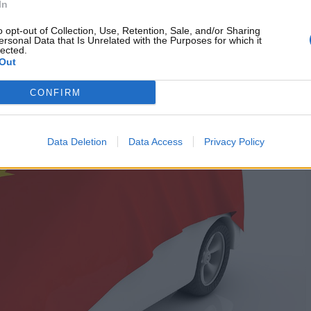
In
particolare i brand premium e le startup tecnologiche,
o opt-out of Collection, Use, Retention, Sale, and/or Sharing
lore estetico e l’appeal innovativo che offrono, ritenendole
ersonal Data that Is Unrelated with the Purposes for which it
lected.
uttavia, molte aziende generaliste stanno già
Out
 e affidabili.
CONFIRM
Data Deletion
Data Access
Privacy Policy