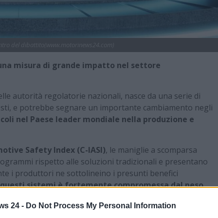
centro del dibattito(www.motorinews24.com)
una misura di grande impatto nel settore
elle autorità regolatorie nazionali, nasce da una serie di
 costi, e potrebbe segnare un importante cambiamento negli
coli nel Paese leader mondiale nella produzione e
otive Safety Index (C-IASI)
, le maniglie a scomparsa
ogrammi rispetto alle soluzioni tradizionali e presentano
e i produttori ne sottolineino i presunti benefici
 questi sistemi è fortemente compromessa dal peso
 loro funzionamento.
ws 24 -
Do Not Process My Personal Information
ico ed economico: in situazioni di emergenza, come blackout