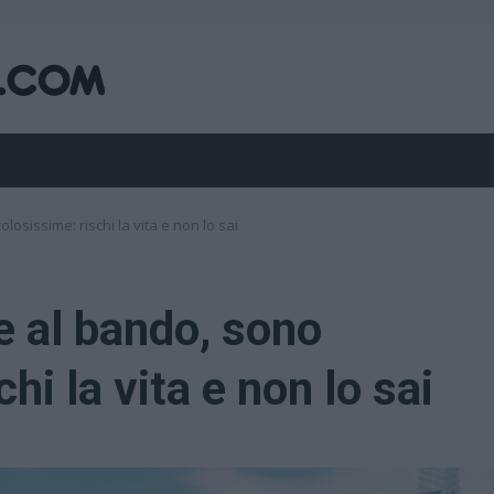
osissime: rischi la vita e non lo sai
 al bando, sono
hi la vita e non lo sai