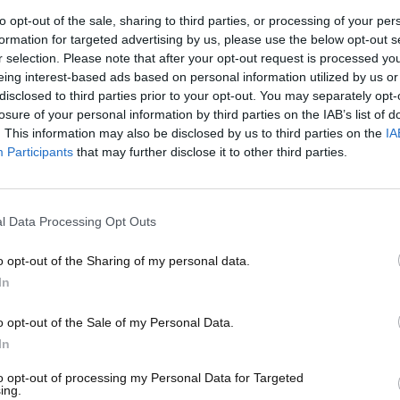
o che gli occupanti rimangano intrappolati all’interno delle
to opt-out of the sale, sharing to third parties, or processing of your per
tà simbolo dell’industria automobilistica cinese, e nella
formation for targeted advertising by us, please use the below opt-out s
 criticità. A Changchun, il congelamento del motorino della
r selection. Please note that after your opt-out request is processed y
eing interest-based ads based on personal information utilized by us or
llentando i soccorsi, mentre
nel Guangdong i cortocircuiti
disclosed to third parties prior to your opt-out. You may separately opt-
e portiere, costringendo i passeggeri a rompere i
losure of your personal information by third parties on the IAB’s list of
. This information may also be disclosed by us to third parties on the
IA
Participants
that may further disclose it to other third parties.
il 67% delle auto con maniglie elettriche consente un’apertura
del 98% dei veicoli con sistemi meccanici tradizionali. Inoltre,
egati alle maniglie a scomparsa sono aumentate del 132%
ini rimaste incastrate, e hanno spinto l’associazione
l Data Processing Opt Outs
severe e controlli più rigorosi.
o opt-out of the Sharing of my personal data.
ni del settore
In
o opt-out of the Sale of my Personal Data.
sa e quelle elettriche risultano circa tre volte più costose
In
 tradizionali. A questi si sommano costi di riparazione
bilità, fattori che aumentano il disagio per i
to opt-out of processing my Personal Data for Targeted
dita per i produttori.
ing.