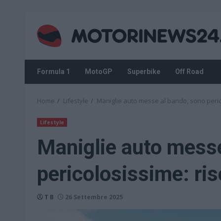
Skip
to
content
Formula 1
MotoGP
Superbike
Off Road
Home
Lifestyle
Maniglie auto messe al bando, sono pericol
Lifestyle
Maniglie auto messe
pericolosissime: risc
T B
26 Settembre 2025