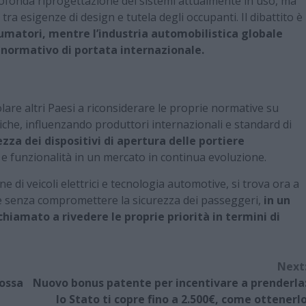
ofonda riprogettazione dei sistemi attualmente in uso, ma
a esigenze di design e tutela degli occupanti. Il dibattito è
umatori, mentre l’industria automobilistica globale
 normativo di portata internazionale.
are altri Paesi a riconsiderare le proprie normative su
tiche, influenzando produttori internazionali e standard di
zza dei dispositivi di apertura delle portiere
e funzionalità in un mercato in continua evoluzione.
 di veicoli elettrici e tecnologia automotive, si trova ora a
re senza compromettere la sicurezza dei passeggeri,
in un
iamato a rivedere le proprie priorità in termini di
Next
Rossa
Nuovo bonus patente per incentivare a prenderla
lo Stato ti copre fino a 2.500€, come ottenerl