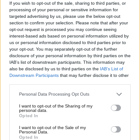
utilizzo massiccio di fibra di carbonio per contenere il
If you wish to opt-out of the sale, sharing to third parties, or
processing of your personal or sensitive information for
peso. Questo concept, ancora prettamente stilistico,
targeted advertising by us, please use the below opt-out
ha innescato un acceso dibattito
tra gli
section to confirm your selection. Please note that after your
appassionati e gli addetti ai lavori circa il
opt-out request is processed you may continue seeing
possibile futuro del marchio, tradizionalmente
interest-based ads based on personal information utilized by
legato a vetture sportive ultraleggere e
us or personal information disclosed to third parties prior to
prestazionali.
your opt-out. You may separately opt-out of the further
disclosure of your personal information by third parties on the
Il CEO Nick Collins ha formalizzato la nuova missione
IAB’s list of downstream participants. This information may
della compagnia: “Fare quello che McLaren ha
also be disclosed by us to third parties on the
IAB’s List of
sempre fatto, ma meglio e su più ampia scala”.
Downstream Participants
that may further disclose it to other
third parties.
Questa dichiarazione sottolinea la volontà di
ampliare la gamma di prodotti includendo per la
Personal Data Processing Opt Outs
prima volta veicoli a ruote alte, in linea con le
esigenze di un mercato globale in rapida evoluzione.
I want to opt-out of the Sharing of my
personal data.
I Super SUV, infatti, rappresentano un segmento
Opted In
con margini di vendita e profitti più elevati
rispetto alle supercar,
permettendo così a McLaren
I want to opt-out of the Sale of my
Personal Data.
di sostenere investimenti significativi in ricerca e
Opted In