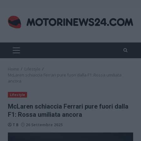
Skip
to
content
PRIMARY
MENU
Home
Lifestyle
McLaren schiaccia Ferrari pure fuori dalla F1: Rossa umiliata
ancora
Lifestyle
McLaren schiaccia Ferrari pure fuori dalla
F1: Rossa umiliata ancora
T B
26 Settembre 2025