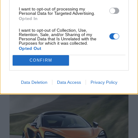
sviluppo.
I want to opt-out of processing my
Personal Data for Targeted Advertising.
Dal punto di vista tecnico, il progetto si propone di
Opted In
mantenere i valori fondanti del marchio britannico:
leggerezza, aerodinamica sofisticata e
I want to opt-out of Collection, Use,
Retention, Sale, and/or Sharing of my
maneggevolezza dinamica, trasferiti in un formato
Personal Data that Is Unrelated with the
Purposes for which it was collected.
più grande e versatile. Il concept prevede l’uso
Opted Out
estensivo di materiali compositi e sistemi
aerodinamici attivi, in grado di garantire stabilità
CONFIRM
anche alle alte velocità, mentre la parte
elettrica sarà sviluppata grazie all’integrazione
delle tecnologie all’avanguardia di NIO.
Data Deletion
Data Access
Privacy Policy