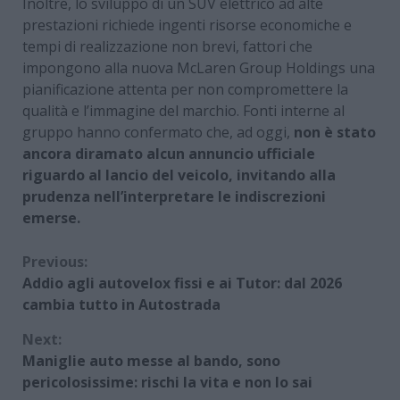
Inoltre, lo sviluppo di un SUV elettrico ad alte
prestazioni richiede ingenti risorse economiche e
tempi di realizzazione non brevi, fattori che
impongono alla nuova McLaren Group Holdings una
pianificazione attenta per non compromettere la
qualità e l’immagine del marchio. Fonti interne al
gruppo hanno confermato che, ad oggi,
non è stato
ancora diramato alcun annuncio ufficiale
riguardo al lancio del veicolo, invitando alla
prudenza nell’interpretare le indiscrezioni
emerse.
Continue
Previous:
Addio agli autovelox fissi e ai Tutor: dal 2026
Reading
cambia tutto in Autostrada
Next:
Maniglie auto messe al bando, sono
pericolosissime: rischi la vita e non lo sai