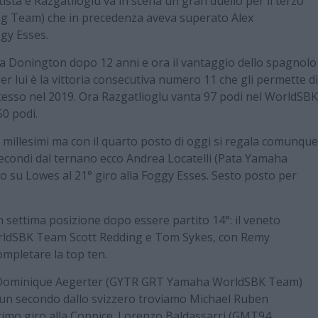
autista e Razgatlioglu va in scena un gran duello per il terzo
ing Team) che in precedenza aveva superato Alex
gy Esses.
 a Donington dopo 12 anni e ora il vantaggio dello spagnolo
per lui è la vittoria consecutiva numero 11 che gli permette di
tesso nel 2019. Ora Razgatlioglu vanta 97 podi nel WorldSBK
50 podi.
 millesimi ma con il quarto posto di oggi si regala comunque
 secondi dal ternano ecco Andrea Locatelli (Pata Yamaha
su Lowes al 21° giro alla Foggy Esses. Sesto posto per
 settima posizione dopo essere partito 14°: il veneto
rldSBK Team Scott Redding e Tom Sykes, con Remy
pletare la top ten.
 a Dominique Aegerter (GYTR GRT Yamaha WorldSBK Team)
. A un secondo dallo svizzero troviamo Michael Ruben
 primo giro alla Coppice. Lorenzo Baldassarri (GMT94