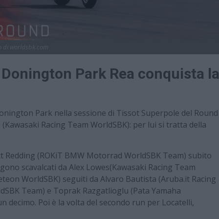
o di worldsbk.com
 Donington Park Rea conquista l
1
Donington Park nella sessione di Tissot Superpole del Round
Kawasaki Racing Team WorldSBK): per lui si tratta della
 Scott Redding (ROKiT BMW Motorrad WorldSBK Team) subito
vengono scavalcati da Alex Lowes(Kawasaki Racing Team
eon WorldSBK) seguiti da Alvaro Bautista (Aruba.it Racing
dSBK Team) e Toprak Razgatlioglu (Pata Yamaha
 decimo. Poi è la volta del secondo run per Locatelli,