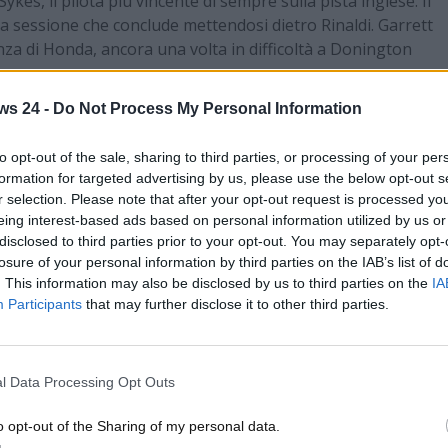
kes, il pilota più vincente di sempre sulla pista inglese. Il
ta sessione che conclude mettendosi dietro Rinaldi. Garrett
nza di Honda, ancora una volta in difficoltà a Donington
ws 24 -
Do Not Process My Personal Information
nel WorldSBK,
per la classifica completa clicca qui:
) 1’26.041
to opt-out of the sale, sharing to third parties, or processing of your per
formation for targeted advertising by us, please use the below opt-out s
8
r selection. Please note that after your opt-out request is processed y
eing interest-based ads based on personal information utilized by us or
64
disclosed to third parties prior to your opt-out. You may separately opt-
losure of your personal information by third parties on the IAB’s list of
 WorldSBK) +0.369
. This information may also be disclosed by us to third parties on the
IA
+0.381
Participants
that may further disclose it to other third parties.
SBK Team) +0.461
l Data Processing Opt Outs
o opt-out of the Sharing of my personal data.