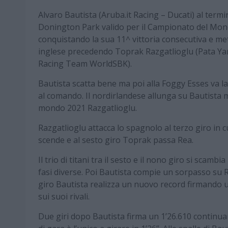
Alvaro Bautista (Aruba.it Racing – Ducati) al ter
Donington Park valido per il Campionato del Mo
conquistando la sua 11^ vittoria consecutiva e mett
inglese precedendo Toprak Razgatlioglu (Pata 
Racing Team WorldSBK).
Bautista scatta bene ma poi alla Foggy Esses va la
al comando. Il nordirlandese allunga su Bautista 
mondo 2021 Razgatlioglu.
Razgatlioglu attacca lo spagnolo al terzo giro in c
scende e al sesto giro Toprak passa Rea.
Il trio di titani tra il sesto e il nono giro si scam
fasi diverse. Poi Bautista compie un sorpasso su Ra
giro Bautista realizza un nuovo record firmando 
sui suoi rivali.
Due giri dopo Bautista firma un 1’26.610 continua