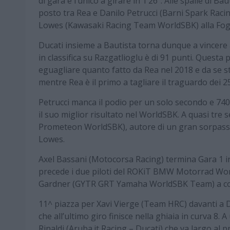
di gara è l’unico a girare in 1’26”. Alle spalle di B
posto tra Rea e Danilo Petrucci (Barni Spark Rac
Lowes (Kawasaki Racing Team WorldSBK) alla Fog
Ducati insieme a Bautista torna dunque a vincere
in classifica su Razgatlioglu è di 91 punti. Questa 
eguagliare quanto fatto da Rea nel 2018 e da se s
mentre Rea è il primo a tagliare il traguardo dei 2
Petrucci manca il podio per un solo secondo e 740
il suo miglior risultato nel WorldSBK. A quasi tre
Prometeon WorldSBK), autore di un gran sorpasso 
Lowes.
Axel Bassani (Motocorsa Racing) termina Gara 1 in
precede i due piloti del ROKiT BMW Motorrad Wo
Gardner (GYTR GRT Yamaha WorldSBK Team) a com
11^ piazza per Xavi Vierge (Team HRC) davanti
che all’ultimo giro finisce nella ghiaia in curva 8
Rinaldi (Aruba.it Racing – Ducati) che va largo al