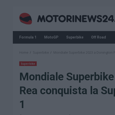
Skip
to
content
Formula 1
MotoGP
Superbike
Off Road
Home
Superbike
Mondiale Superbike 2023 a Donington P
Superbike
Mondiale Superbike
Rea conquista la Su
1