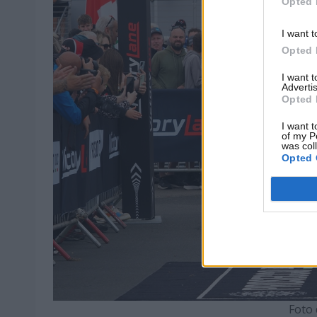
Opted 
I want t
Opted 
I want 
Advertis
Opted 
I want t
of my P
was col
Opted 
Foto 