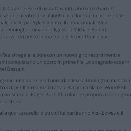
lla Coppice esce di pista. Davanti a loro ecco Garrett
osizione mentre a sei minuti dalla fine con un eccezionale
nale anche per Sykes mentre il connazionale Alex
lui. Donington rimane indigesta a Michael Ruben
tima curva. Un posto in top ten anche per Dominique
 e Rea si regala la pole con un nuovo giro record mentre
am) conquistano un posto in prima fila. Lo spagnolo cade in
Axel Bassani.
tagione: una pole che al nordirlandese a Donington mancava
rucci: per il ternano si tratta della prima fila nel WorldSBK.
la presenza di Roger Burnett, colui che proprio a Donington
lla storia.
a quarta casella: dietro di lui partiranno Alex Lowes e il