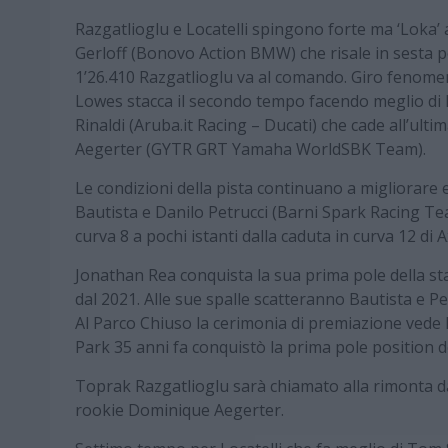
Razgatlioglu e Locatelli spingono forte ma ‘Loka’ a
Gerloff (Bonovo Action BMW) che risale in sesta p
1’26.410 Razgatlioglu va al comando. Giro fenome
Lowes stacca il secondo tempo facendo meglio di 
Rinaldi (Aruba.it Racing – Ducati) che cade all’ul
Aegerter (GYTR GRT Yamaha WorldSBK Team).
Le condizioni della pista continuano a migliorare
Bautista e Danilo Petrucci (Barni Spark Racing Te
curva 8 a pochi istanti dalla caduta in curva 12 di 
Jonathan Rea conquista la sua prima pole della s
dal 2021. Alle sue spalle scatteranno Bautista e Pet
Al Parco Chiuso la cerimonia di premiazione vede 
Park 35 anni fa conquistò la prima pole position de
Toprak Razgatlioglu sarà chiamato alla rimonta dall
rookie Dominique Aegerter.