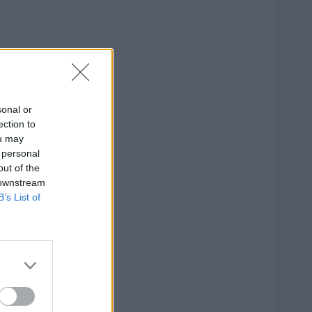
sonal or
ection to
ou may
 personal
out of the
 downstream
B’s List of