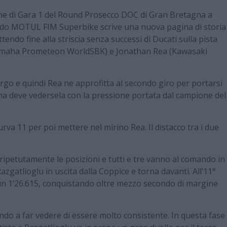
mine di Gara 1 del Round Prosecco DOC di Gran Bretagna a
ndo MOTUL FIM Superbike scrive una nuova pagina di storia
endo fine alla striscia senza successi di Ducati sulla pista
Yamaha Prometeon WorldSBK) e Jonathan Rea (Kawasaki
rgo e quindi Rea ne approfitta al secondo giro per portarsi
ma deve vedersela con la pressione portata dal campione del
urva 11 per poi mettere nel mirino Rea. Il distacco tra i due
bia ripetutamente le posizioni e tutti e tre vanno al comando in
zgatlioglu in uscita dalla Coppice e torna davanti. All’11°
un 1’26.615, conquistando oltre mezzo secondo di margine
ndo a far vedere di essere molto consistente. In questa fase