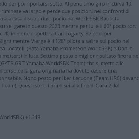
o per poi riportarsi sotto. Al penultimo giro in curva 10
il riminese va largo e perde due posizioni nei confronti di
osì a casa il suo primo podio nel WorldSBK.Bautista
su sei gare in questo 2023 mentre per lui è il 60° podio con
 e 40 in meno rispetto a Carl Fogarty. 87 podi per
ht mentre Vierge è il 128° pilota a salire sul podio nel
rea Locatelli (Pata Yamaha Prometeon WorldSBK) e Danilo
mettersi in luce. Settimo posto e miglior risultato finora ne
r(GYTR GRT Yamaha WorldSBK Team) che si mette alle
el corso della gara originaria ha dovuto cedere una
sponsabile. Nono posto per Iker Lecuona (Team HRC) davant
m). Questi sono i primi sei alla fine di Gara 2 del
 WorldSBK) +1.218