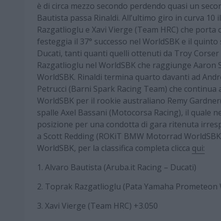
è di circa mezzo secondo perdendo quasi un second
Bautista passa Rinaldi. All’ultimo giro in curva 10 
Razgatlioglu e Xavi Vierge (Team HRC) che porta c
festeggia il 37° successo nel WorldSBK e il quinto 
Ducati, tanti quanti quelli ottenuti da Troy Corser
Razgatlioglu nel WorldSBK che raggiunge Aaron Slig
WorldSBK. Rinaldi termina quarto davanti ad And
Petrucci (Barni Spark Racing Team) che continua a 
WorldSBK per il rookie australiano Remy Gardne
spalle Axel Bassani (Motocorsa Racing), il quale n
posizione per una condotta di gara ritenuta irre
a Scott Redding (ROKiT BMW Motorrad WorldSBK Tea
WorldSBK, per la classifica completa clicca
qui:
1. Alvaro Bautista (Aruba.it Racing – Ducati)
2. Toprak Razgatlioglu (Pata Yamaha Prometeon
3. Xavi Vierge (Team HRC) +3.050