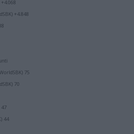
) +4.068
ldSBK) +4.848
38
unti
 WorldSBK) 75
ldSBK) 70
) 47
) 44