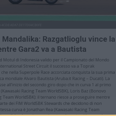
A 4CD8 ADA7 DE17D04CB0FE
Mandalika: Razgatlioglu vince la
ntre Gara2 va a Bautista
d Motul di Indonesia valido per il Campionato del Mondo
rnational Street Circuit il successo va a Toprak
he nella Superpole Race accorciata conquista la sua prima
fica mondiale Alvaro Bautista (Aruba.it Racing – Ducati). La
se all’inizio del secondo giro dopo che in curva 1 al primo
s (Kawasaki Racing Team WorldSBK), Loris Baz (Bonovo
g Team WorldSBK): il ternano riesce a proseguire mentre
parte dei FIM WorldSBK Stewards che decidono di non
la stessa curva è Jonathan Rea (Kawasaki Racing Team
 nordirlandese riesce a riportare la moto ai box per la