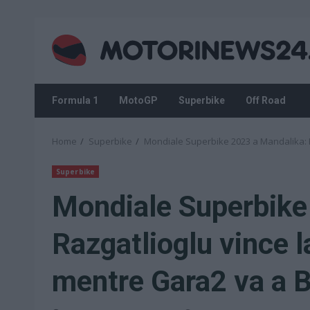
Skip
to
content
Formula 1
MotoGP
Superbike
Off Road
Home
Superbike
Mondiale Superbike 2023 a Mandalika: R
Superbike
Mondiale Superbike
Razgatlioglu vince 
mentre Gara2 va a B