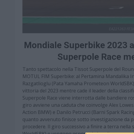
EA221263 FE3
Mondiale Superbike 2023 a 
Superpole Race me
Tanto spettacolo nella Tissot Superpole del Roun
MOTUL FIM Superbike: al Pertamina Mandalika Inte
Razgatlioglu (Pata Yamaha Prometeon WorldSBK) c
vittoria del 2023 mentre cade il leader della classi
Superpole Race viene interrotta dalle bandiere ros
giro avviene una caduta che coinvolge Alex Lowe
Action BMW) e Danilo Petrucci (Barni Spark Racin
quanto avvenuto finisce sotto investigazione da 
procedere. Il giro successivo a finire a terra nel
WorldSBK) e vengono esposte le bandiere rosse. Il