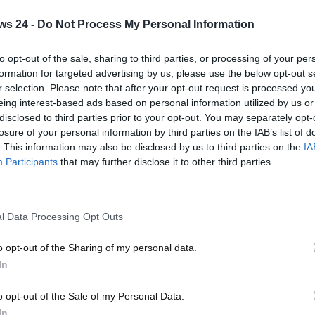
lla ripartenza Razgatlioglu e Bautista danno vita a un bel
ws 24 -
Do Not Process My Personal Information
o al quarto giro e il nordirlandese lo supera portandosi in
 12. Rea rischia grosso dopo aver passato lo spagnolo ma
to opt-out of the sale, sharing to third parties, or processing of your per
telli (Pata Yamaha Prometeon WorldSBK) ne approfitta per
formation for targeted advertising by us, please use the below opt-out s
 Gara 2 Bautista partirà decimo. Rea in Superpole Race arriv
r selection. Please note that after your opt-out request is processed y
g) di appena un decimo: sesto posto per Xavi Vierge (Team
eing interest-based ads based on personal information utilized by us or
ati) perde terreno in curva 1 finendo largo e scivola indietr
disclosed to third parties prior to your opt-out. You may separately opt-
ne davanti alle due BMW di Michael van der Mark (ROKiT
losure of your personal information by third parties on the IAB’s list of
. This information may also be disclosed by us to third parties on the
IA
i box Scott Redding mentre Dominique Aegerter (GYTR
Participants
that may further disclose it to other third parties.
.
ace, per la classifica completa clicca
qui:
l Data Processing Opt Outs
 WorldSBK)
o opt-out of the Sharing of my personal data.
ldSBK) +1.110
In
+1.372
o opt-out of the Sale of my Personal Data.
) +3.073
In