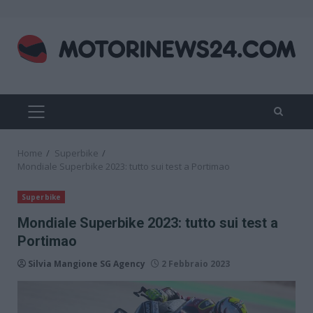
Skip
to
content
PRIMARY
MENU
Home
Superbike
Mondiale Superbike 2023: tutto sui test a Portimao
Superbike
Mondiale Superbike 2023: tutto sui test a
Portimao
Silvia Mangione SG Agency
2 Febbraio 2023