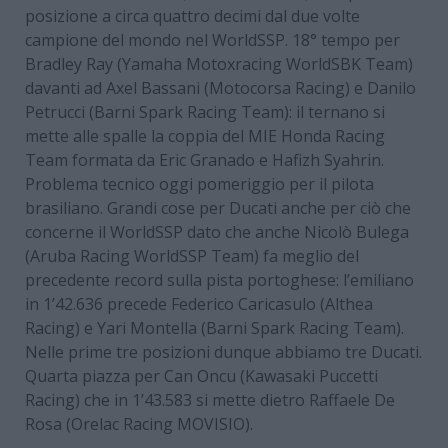
posizione a circa quattro decimi dal due volte
campione del mondo nel WorldSSP. 18° tempo per
Bradley Ray (Yamaha Motoxracing WorldSBK Team)
davanti ad Axel Bassani (Motocorsa Racing) e Danilo
Petrucci (Barni Spark Racing Team): il ternano si
mette alle spalle la coppia del MIE Honda Racing
Team formata da Eric Granado e Hafizh Syahrin.
Problema tecnico oggi pomeriggio per il pilota
brasiliano. Grandi cose per Ducati anche per ciò che
concerne il WorldSSP dato che anche Nicolò Bulega
(Aruba Racing WorldSSP Team) fa meglio del
precedente record sulla pista portoghese: l’emiliano
in 1’42.636 precede Federico Caricasulo (Althea
Racing) e Yari Montella (Barni Spark Racing Team).
Nelle prime tre posizioni dunque abbiamo tre Ducati.
Quarta piazza per Can Oncu (Kawasaki Puccetti
Racing) che in 1’43.583 si mette dietro Raffaele De
Rosa (Orelac Racing MOVISIO).