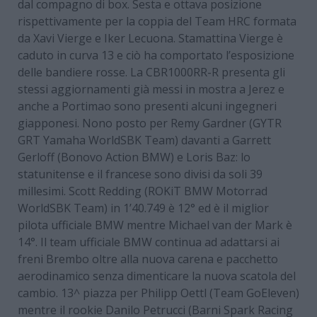
dal compagno di box. Sesta e ottava posizione
rispettivamente per la coppia del Team HRC formata
da Xavi Vierge e Iker Lecuona. Stamattina Vierge è
caduto in curva 13 e ciò ha comportato l’esposizione
delle bandiere rosse. La CBR1000RR-R presenta gli
stessi aggiornamenti già messi in mostra a Jerez e
anche a Portimao sono presenti alcuni ingegneri
giapponesi. Nono posto per Remy Gardner (GYTR
GRT Yamaha WorldSBK Team) davanti a Garrett
Gerloff (Bonovo Action BMW) e Loris Baz: lo
statunitense e il francese sono divisi da soli 39
millesimi. Scott Redding (ROKiT BMW Motorrad
WorldSBK Team) in 1’40.749 è 12° ed è il miglior
pilota ufficiale BMW mentre Michael van der Mark è
14°. Il team ufficiale BMW continua ad adattarsi ai
freni Brembo oltre alla nuova carena e pacchetto
aerodinamico senza dimenticare la nuova scatola del
cambio. 13^ piazza per Philipp Oettl (Team GoEleven)
mentre il rookie Danilo Petrucci (Barni Spark Racing