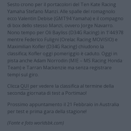
Sesto crono per il portacolori del Ten Kate Racing
Yamaha Stefano Manzi. Alle spalle del romagnolo
ecco Valentin Debise (GMT94 Yamaha) e il compagno
di box dello stesso Manzi, ovvero Jorge Navarro.
Nono tempo per Oli Bayliss (D34G Racing) in 1’44.978
mentre Federico Fuligni (Orelac Racing MOVISIO) e
Maximilian Kofler (D34G Racing) chiudono la
classifica; Kofler oggi pomeriggio è caduto. Oggi in
pista anche Adam Norrodin (MIE – MS Racing Honda
Team) e Tarran Mackenzie ma senza registrare
tempi sul giro.
Clicca
QUI
per vedere la classifica al termine della
seconda giornata di test a Portimao!
Prossimo appuntamento il 21 Febbraio in Australia
per test e prima gara della stagione!
(Fonte e foto worldsbk.com)