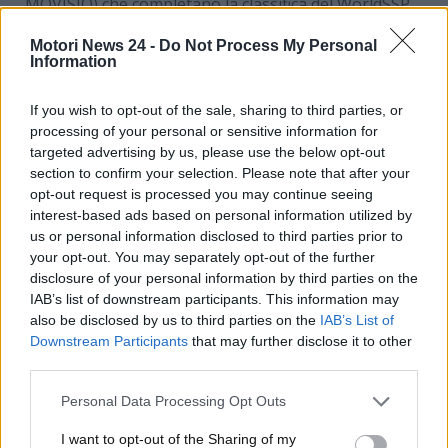
MOVISIO) che completano la classifica del WorldSSP.
Clicca
QUI
per vedere la classifica completa della
Motori News 24 -
Do Not Process My Personal
prima giornata di test a Portimao.
Information
Passo record nel secondo giorno di test riservato al
If you wish to opt-out of the sale, sharing to third parties, or
Campionato del Mondo MOTUL FIM Superbike
processing of your personal or sensitive information for
all’Autodromo Internacional do Algarve: l’iridato
targeted advertising by us, please use the below opt-out
Alvaro Bautista (Aruba.it Racing – Ducati) precede di
section to confirm your selection. Please note that after your
appena nove millesimi il sei volte campione del
opt-out request is processed you may continue seeing
mondo Jonathan Rea (Kawasaki Racing Team
interest-based ads based on personal information utilized by
WorldSBK) mentre in quattro fanno meglio del
us or personal information disclosed to third parties prior to
record di Rea che risaliva al 2022. Bautista piazza un
your opt-out. You may separately opt-out of the further
disclosure of your personal information by third parties on the
1’39.035 con cui abbassa il crono registrato da Rea
IAB’s list of downstream participants. This information may
l’anno scorso in Superpole. Nel corso della mattinata
also be disclosed by us to third parties on the
IAB’s List of
portoghese lo spagnolo è caduto in curva 7.
Downstream Participants
that may further disclose it to other
third parties.
Rea – detentore dal 2022 del record in Superpole in
1’39.610 – paga soli nove millesimi allo spagnolo e
Personal Data Processing Opt Outs
oggi ha testato delle novità portate da Showa
I want to opt-out of the Sharing of my
concentrandosi sul bilanciamento del telaio. Decimo