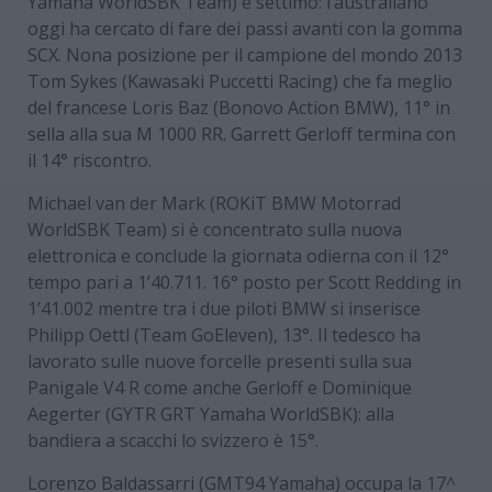
Yamaha WorldSBK Team) è settimo: l’australiano
oggi ha cercato di fare dei passi avanti con la gomma
SCX. Nona posizione per il campione del mondo 2013
Tom Sykes (Kawasaki Puccetti Racing) che fa meglio
del francese Loris Baz (Bonovo Action BMW), 11° in
sella alla sua M 1000 RR. Garrett Gerloff termina con
il 14° riscontro.
Michael van der Mark (ROKiT BMW Motorrad
WorldSBK Team) si è concentrato sulla nuova
elettronica e conclude la giornata odierna con il 12°
tempo pari a 1’40.711. 16° posto per Scott Redding in
1’41.002 mentre tra i due piloti BMW si inserisce
Philipp Oettl (Team GoEleven), 13°. Il tedesco ha
lavorato sulle nuove forcelle presenti sulla sua
Panigale V4 R come anche Gerloff e Dominique
Aegerter (GYTR GRT Yamaha WorldSBK): alla
bandiera a scacchi lo svizzero è 15°.
Lorenzo Baldassarri (GMT94 Yamaha) occupa la 17^