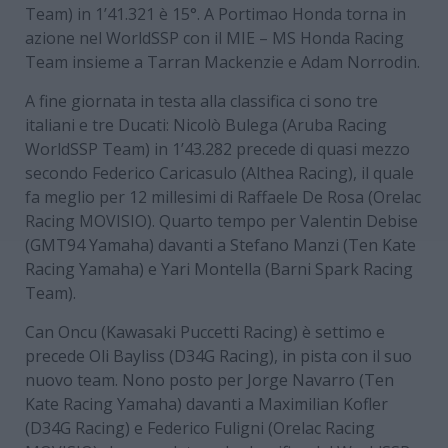
Team) in 1’41.321 è 15°. A Portimao Honda torna in
azione nel WorldSSP con il MIE – MS Honda Racing
Team insieme a Tarran Mackenzie e Adam Norrodin.
A fine giornata in testa alla classifica ci sono tre
italiani e tre Ducati: Nicolò Bulega (Aruba Racing
WorldSSP Team) in 1’43.282 precede di quasi mezzo
secondo Federico Caricasulo (Althea Racing), il quale
fa meglio per 12 millesimi di Raffaele De Rosa (Orelac
Racing MOVISIO). Quarto tempo per Valentin Debise
(GMT94 Yamaha) davanti a Stefano Manzi (Ten Kate
Racing Yamaha) e Yari Montella (Barni Spark Racing
Team).
Can Oncu (Kawasaki Puccetti Racing) è settimo e
precede Oli Bayliss (D34G Racing), in pista con il suo
nuovo team. Nono posto per Jorge Navarro (Ten
Kate Racing Yamaha) davanti a Maximilian Kofler
(D34G Racing) e Federico Fuligni (Orelac Racing