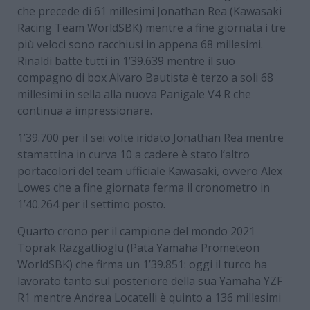
che precede di 61 millesimi Jonathan Rea (Kawasaki
Racing Team WorldSBK) mentre a fine giornata i tre
più veloci sono racchiusi in appena 68 millesimi.
Rinaldi batte tutti in 1’39.639 mentre il suo
compagno di box Alvaro Bautista è terzo a soli 68
millesimi in sella alla nuova Panigale V4 R che
continua a impressionare.
1’39.700 per il sei volte iridato Jonathan Rea mentre
stamattina in curva 10 a cadere è stato l’altro
portacolori del team ufficiale Kawasaki, ovvero Alex
Lowes che a fine giornata ferma il cronometro in
1’40.264 per il settimo posto.
Quarto crono per il campione del mondo 2021
Toprak Razgatlioglu (Pata Yamaha Prometeon
WorldSBK) che firma un 1’39.851: oggi il turco ha
lavorato tanto sul posteriore della sua Yamaha YZF
R1 mentre Andrea Locatelli è quinto a 136 millesimi