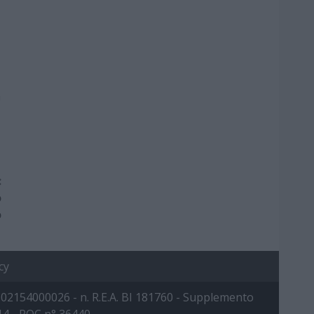
n
:
o
o
cy
 IVA: 02154000026 - n. R.E.A. BI 181760 - Supplemento