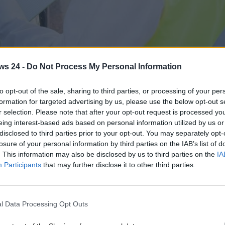
ws 24 -
Do Not Process My Personal Information
ecord - www.MotoriNews24.com
to opt-out of the sale, sharing to third parties, or processing of your per
 motivo è fuori di testa: non aveva nemmeno fatto male
formation for targeted advertising by us, please use the below opt-out s
r selection. Please note that after your opt-out request is processed y
eing interest-based ads based on personal information utilized by us or
Italia, paese che ogni anno accumula miliardi – e non si dice
disclosed to third parties prior to your opt-out. You may separately opt-
unizioni pecuniarie contro gli automobilisti che infrangono il
losure of your personal information by third parties on the IAB’s list of
costano più di altre. In particolare, abbiamo visto più volte
. This information may also be disclosed by us to third parties on the
IA
evere nel nostro paese e nel resto d’Europa.
Participants
that may further disclose it to other third parties.
ente superano i 5mila euro
. Immaginate quindi la faccia
one superiore ai 90mila euro per aver commesso
l Data Processing Opt Outs
ile da quella di tanti altri guidatori. La storia è vera e, in
opre come è andata davvero.