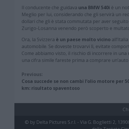
Il conducente che guidava
una BMW 540i
è un not
Meglio per lui, considerando che gli servirà un re
dollari che gli è stata commutata per aver seguito
Zurigo-Losanna venendo però scoperto e multato da
Ora, la Svizzera
è un paese molto vicino
all’Itali
automobile. Se doveste trovarvi lì, evitate comport
Come abbiamo visto, il rischio di incorrere in un
una cifra simile fareste prima a comprare un’auto
Continue
Previous:
Cosa succede se non cambi l’olio motore per 5
Reading
km: risultato spaventoso
Ch
© by Delta Pictures S.r.l. - Via G. Boglietti 2, 139