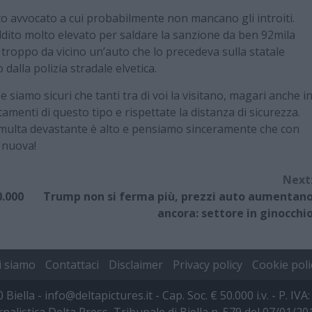
o avvocato a cui probabilmente non mancano gli introiti.
ddito molto elevato per saldare la sanzione da ben 92mila
 troppo da vicino un’auto che lo precedeva sulla statale
lla polizia stradale elvetica.
a e siamo sicuri che tanti tra di voi la visitano, magari anche i
amenti di questo tipo e rispettate la distanza di sicurezza.
a multa devastante è alto e pensiamo sinceramente che con
 nuova!
Next
0.000
Trump non si ferma più, prezzi auto aumentan
ancora: settore in ginocchi
i siamo
Contattaci
Disclaimer
Privacy policy
Cookie poli
00 Biella - info@deltapictures.it - Cap. Soc. € 50.000 i.v. - P.