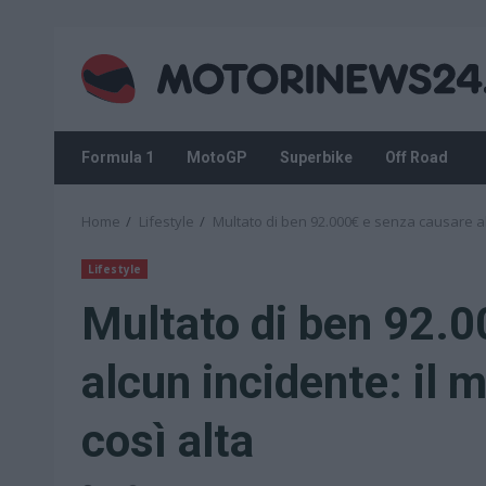
Skip
to
content
Formula 1
MotoGP
Superbike
Off Road
Home
Lifestyle
Multato di ben 92.000€ e senza causare alc
Lifestyle
Multato di ben 92.0
alcun incidente: il 
così alta