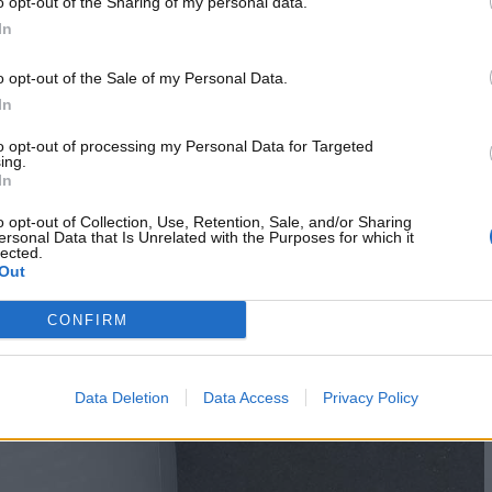
o opt-out of the Sharing of my personal data.
elocità
, superandolo anche di parecchio. Tuttavia, non ha
In
 né danneggiato la proprietà pubblica. Semplicemente, nel
modo, siete passibili di una sanzione così elevata. Vediamo l
o opt-out of the Sale of my Personal Data.
In
to opt-out of processing my Personal Data for Targeted
e
ing.
In
nfrange il limite di velocità, quella che ha portato un avvocato
o opt-out of Collection, Use, Retention, Sale, and/or Sharing
 elevata. Infatti, l’uomo ha messo in atto un comportamento
ersonal Data that Is Unrelated with the Purposes for which it
lected.
 nel mancato rispetto della distanza di sicurezza. Per
Out
roppo alta per il limite.
CONFIRM
Data Deletion
Data Access
Privacy Policy