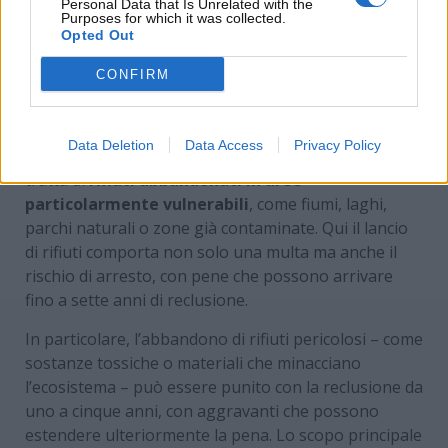
Personal Data that Is Unrelated with the
Purposes for which it was collected.
Opted Out
CONFIRM
Un post condiviso da MarsicaWeb | il giornale online (@marsicaweb)
Data Deletion
Data Access
Privacy Policy
La normativa si mostra ancora più severa quando si
tratta di
rifiuti abbandonati in aree
particolarmente vulnerabili
, come fiumi, laghi,
parchi naturali o zone già contaminate. Qui il lancio
di rifiuti comporta non solo una multa ma anche il
rischio di arresto, con pene che possono arrivare
fino a sette anni di reclusione.
In particolare, l’abbandono di rifiuti pericolosi – come
sostanze tossiche o materiali che minacciano
l’ecosistema – può essere punito con la reclusione da
uno a cinque anni, con aggravanti che possono
estendere ulteriormente la pena. Lo scopo principale