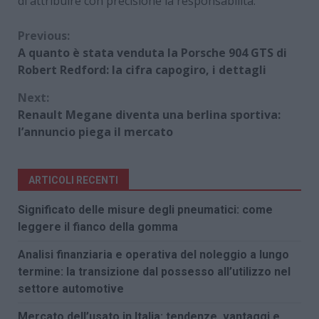
di attribuire con precisione la responsabilità.
Continue
Previous:
A quanto è stata venduta la Porsche 904 GTS di
Reading
Robert Redford: la cifra capogiro, i dettagli
Next:
Renault Megane diventa una berlina sportiva:
l’annuncio piega il mercato
ARTICOLI RECENTI
Significato delle misure degli pneumatici: come
leggere il fianco della gomma
Analisi finanziaria e operativa del noleggio a lungo
termine: la transizione dal possesso all’utilizzo nel
settore automotive
Mercato dell’usato in Italia: tendenze, vantaggi e