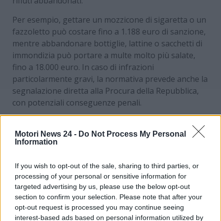
rifiuti abbandonati.
Per esempio, gettare un mozzicone di sigaretta o un
fazzoletto può costare fino a 1.188 euro di sanzione,
mentre abbandonare bottiglie, lattine o sacchetti di
immondizia può portare a multe molto più salate,
fino a 18.000 euro. In caso di infrazioni
particolarmente gravi, la normativa prevede anche la
segnalazione diretta alla Procura della Repubblica,
con potenziali conseguenze penali.
Un ulteriore elemento di novità riguarda l’uso della
tecnologia. Grazie all’installazione di telecamere di
Motori News 24 -
Do Not Process My Personal
Information
sorveglianza e sistemi di videosorveglianza, sarà
possibile identificare il veicolo responsabile senza
If you wish to opt-out of the sale, sharing to third parties, or
necessità di fermare immediatamente il conducente,
processing of your personal or sensitive information for
velocizzando così le procedure di sanzione e
targeted advertising by us, please use the below opt-out
aumentando l’efficacia del controllo.
section to confirm your selection. Please note that after your
opt-out request is processed you may continue seeing
interest-based ads based on personal information utilized by