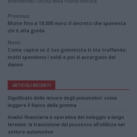
attendendo l’uscita della nuova vettura.
Continue
Previous:
Multe fino a 18.000 euro: il decreto che spaventa
Reading
chi è alla guida
Next:
Come capire se il tuo gommista ti sta truffando:
molti spendono i soldi e poi si accorgono del
danno
ARTICOLI RECENTI
Significato delle misure degli pneumatici: come
leggere il fianco della gomma
Analisi finanziaria e operativa del noleggio a lungo
termine: la transizione dal possesso all’utilizzo nel
settore automotive