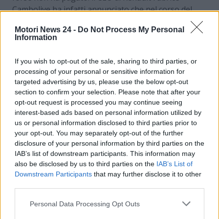
Cambolive ha infatti annunciato che nel corso del
2026 arriverà un restyling sulla vettura nato dalla
Motori News 24 -
Do Not Process My Personal
necessità di rilanciare il modello. Le vendite della
Information
Megane infatti dalla quarta generazione
non hanno
soddisfatto i vertici dell’azienda
che ora, sono
If you wish to opt-out of the sale, sharing to third parties, or
pronti a correre ai ripari.
processing of your personal or sensitive information for
targeted advertising by us, please use the below opt-out
Renault pronta a cambiare
section to confirm your selection. Please note that after your
opt-out request is processed you may continue seeing
tutto
interest-based ads based on personal information utilized by
us or personal information disclosed to third parties prior to
La nuova vettura si chiamerà
Renault Megane E-
your opt-out. You may separately opt-out of the further
Tech Electric
e come accennato, sarà ancora una
disclosure of your personal information by third parties on the
IAB’s list of downstream participants. This information may
volta un’auto sostenibile in linea con quanto fatto
also be disclosed by us to third parties on the
IAB’s List of
dall’azienda con modelli come la Renault 4 e la
Downstream Participants
that may further disclose it to other
Renault 5 di nuova generazione, ma con dei
third parties.
connotati sportivi. Quali saranno quindi le modifiche
che arriveranno su questo restyling nei prossimi
Personal Data Processing Opt Outs
mesi? Presto detto.