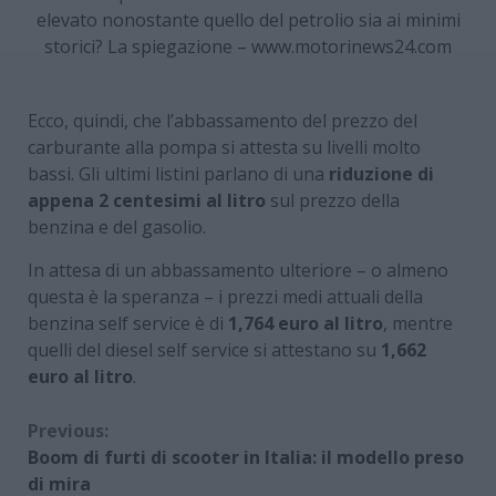
elevato nonostante quello del petrolio sia ai minimi
storici? La spiegazione – www.motorinews24.com
Ecco, quindi, che l’abbassamento del prezzo del
carburante alla pompa si attesta su livelli molto
bassi. Gli ultimi listini parlano di una
riduzione di
appena 2 centesimi al litro
sul prezzo della
benzina e del gasolio.
In attesa di un abbassamento ulteriore – o almeno
questa è la speranza – i prezzi medi attuali della
benzina self service è di
1,764 euro al litro
, mentre
quelli del diesel self service si attestano su
1,662
euro al litro
.
Continue
Previous:
Boom di furti di scooter in Italia: il modello preso
Reading
di mira