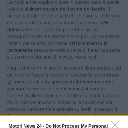
La notizia che vogliamo dare in questo testo è quella
relativa al
drastico calo del listino del barile
. Il
petrolio, infatti, è sceso su livelli che non si vedevano
da oltre quattro anni, attestandosi appena a
65
dollari
al barile. Tutto ciò potrebbe lasciar
presupporre ottime notizie anche per i consumatori
italiani per quanto concerne il
rifornimento di
carburante
presso le varie pompe di benzina sparse
sul territorio italiano. E, invece, non è così.
Negli ultimi anni milioni di automobilisti e motociclisti
del nostro Paese (e non solo) devono fare i conti con
gli aumenti relativi al
prezzo della benzina e del
gasolio
. Specie nei momenti immediatamente
successivi allo scoppio del conflitto sul suolo ucraino
fra la nazione invasa e la Russia, la situazione del
costo del carburante è arrivata su livelli impensabili.
Per mesi, il prezzo al litro del carburante ha
superato di gran lungo i 2 euro al litro. Solamente
Motori News 24 -
Do Not Process My Personal