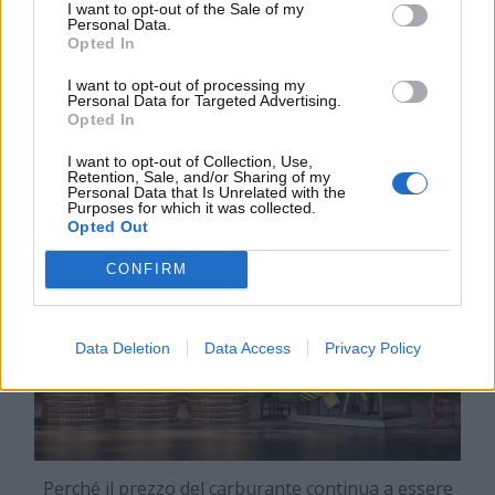
precipitato sui 65 dollari al barile. I rivenditori italiani
I want to opt-out of the Sale of my
Personal Data.
ed europei, però, non ancora fanno scendere troppo
Opted In
il prezzo dei vari carburanti. Il motivo? Essi hanno
I want to opt-out of processing my
paura di svalutare troppo il prodotto già
Personal Data for Targeted Advertising.
comprato in precedenza, quando il prezzo del
Opted In
barile era notevolmente più alto
.
I want to opt-out of Collection, Use,
Retention, Sale, and/or Sharing of my
Personal Data that Is Unrelated with the
Purposes for which it was collected.
Opted Out
CONFIRM
Data Deletion
Data Access
Privacy Policy
Perché il prezzo del carburante continua a essere