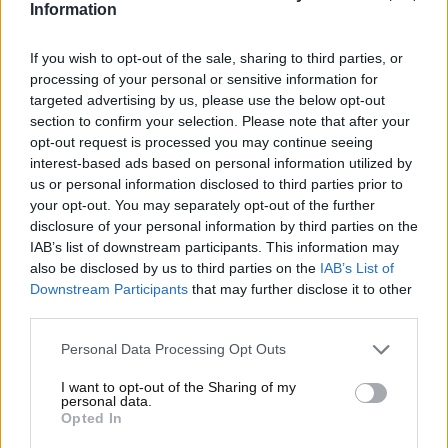
alcuni aiuti del Governo italiano hanno permesso di
Information
attenuare il disagio finanziario per milioni di
automobilisti.
If you wish to opt-out of the sale, sharing to third parties, or
processing of your personal or sensitive information for
Nell’ultimo anno la situazione è tornata a
targeted advertising by us, please use the below opt-out
stabilizzarsi, nonostante i prezzi al litro siano
section to confirm your selection. Please note that after your
comunque superiori rispetto agli anni antecedenti al
opt-out request is processed you may continue seeing
2022. Ma
perché il prezzo della benzina non sta
interest-based ads based on personal information utilized by
us or personal information disclosed to third parties prior to
scendendo nonostante quello del petrolio lo stia
your opt-out. You may separately opt-out of the further
facendo in modo brusco?
Ecco tutto quello che c’è
disclosure of your personal information by third parties on the
da sapere.
IAB’s list of downstream participants. This information may
also be disclosed by us to third parties on the
IAB’s List of
Crolla il prezzo del petrolio,
Downstream Participants
that may further disclose it to other
third parties.
ma non quello della benzina
Personal Data Processing Opt Outs
al distributore: il motivo
I want to opt-out of the Sharing of my
personal data.
Il Brent è il petrolio principale di riferimento
Opted In
europeo. Esso, come detto, è letteralmente