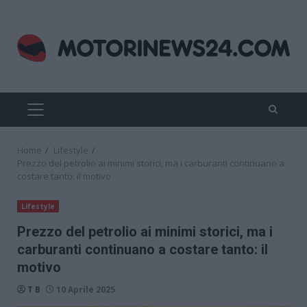
Skip
to
content
PRIMARY
MENU
Home
Lifestyle
Prezzo del petrolio ai minimi storici, ma i carburanti continuano a
costare tanto: il motivo
Lifestyle
Prezzo del petrolio ai minimi storici, ma i
carburanti continuano a costare tanto: il
motivo
T B
10 Aprile 2025