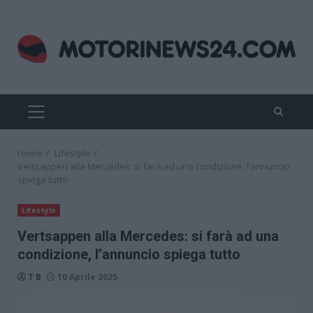
Skip
to
content
PRIMARY
MENU
Home
Lifestyle
Vertsappen alla Mercedes: si farà ad una condizione, l’annuncio
spiega tutto
Lifestyle
Vertsappen alla Mercedes: si farà ad una
condizione, l’annuncio spiega tutto
T B
10 Aprile 2025