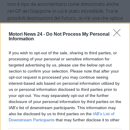
non è tipo da accontentarsi come dimostrato anche
nel GP del Giappone in cui è stato incredibile. Tra le
possibili destinazioni del futuro, ce n’è una che spicca
su tutte. La Mercedes, che da tempo corteggia a
distanza il pilota, pronta a cogliere l’occasione di un
Motori News 24 -
Do Not Process My Personal
eventuale trasferimento da sogno.
Information
Mercedes e Verstappen: un
If you wish to opt-out of the sale, sharing to third parties, or
processing of your personal or sensitive information for
matrimonio possibile? Ecco
targeted advertising by us, please use the below opt-out
section to confirm your selection. Please note that after your
cos’è stato dichiarato
opt-out request is processed you may continue seeing
interest-based ads based on personal information utilized by
A parlare di
Formula 1
e nello specifico del pilota
us or personal information disclosed to third parties prior to
olandese è stato il noto giornalista svizzero Roger
your opt-out. You may separately opt-out of the further
disclosure of your personal information by third parties on the
Benoit, firma autorevole del quotidiano ‘Blick’, che ha
IAB’s list of downstream participants. This information may
dichiarato: “
La Mercedes accoglierebbe a braccia
also be disclosed by us to third parties on the
IAB’s List of
aperte Verstappen
”. Ma Benoit non si è fermato
Downstream Participants
that may further disclose it to other
qui, perché ha anche aggiunto la condizione per la
third parties.