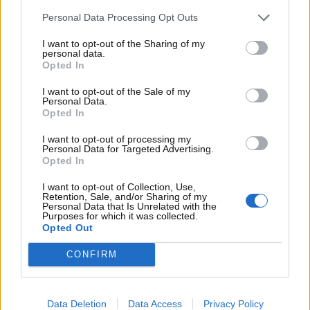
quale il pilota potrebbe trasferirsi nella scuderia
tedesca.
Personal Data Processing Opt Outs
“Se Max dovesse andare alla
Mercedes
– ha aggiunto
I want to opt-out of the Sharing of my
personal data.
il giornalista – allora gli farebbe spazio con tutta
Opted In
probabilità il giovane
Antonelli
, che ha però dato
I want to opt-out of the Sale of my
sinora prova di grandi prestazioni”. E che dovrebbe
Personal Data.
trovare a quel punto una nuova destinazione.
Opted In
Un’ipotesi questa che apre un dibattito
I want to opt-out of processing my
Personal Data for Targeted Advertising.
appassionante: il talento emergente di
Kimi
Opted In
Antonelli
, pupillo di Toto Wolff, potrebbe davvero
essere sacrificato per fare posto al quattro volte
I want to opt-out of Collection, Use,
Retention, Sale, and/or Sharing of my
campione del mondo? Si tratta quindi di una
Personal Data that Is Unrelated with the
Purposes for which it was collected.
condizione che lascia molti dubbi.
Opted Out
CONFIRM
Data Deletion
Data Access
Privacy Policy