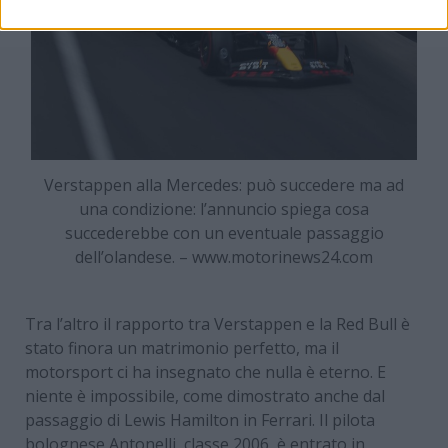
Verstappen alla Mercedes: può succedere ma ad
una condizione: l’annuncio spiega cosa
succederebbe con un eventuale passaggio
dell’olandese. – www.motorinews24.com
Tra l’altro il rapporto tra Verstappen e la Red Bull è
stato finora un matrimonio perfetto, ma il
motorsport ci ha insegnato che nulla è eterno. E
niente è impossibile, come dimostrato anche dal
passaggio di Lewis Hamilton in Ferrari. Il pilota
bolognese Antonelli, classe 2006, è entrato in