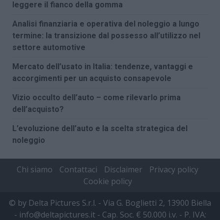
leggere il fianco della gomma
Analisi finanziaria e operativa del noleggio a lungo
termine: la transizione dal possesso all’utilizzo nel
settore automotive
Mercato dell’usato in Italia: tendenze, vantaggi e
accorgimenti per un acquisto consapevole
Vizio occulto dell’auto – come rilevarlo prima
dell’acquisto?
L’evoluzione dell’auto e la scelta strategica del
noleggio
Chi siamo
Contattaci
Disclaimer
Privacy policy
Cookie policy
© by Delta Pictures S.r.l. - Via G. Boglietti 2, 13900 Biella
- info@deltapictures.it - Cap. Soc. € 50.000 i.v. - P. IVA: