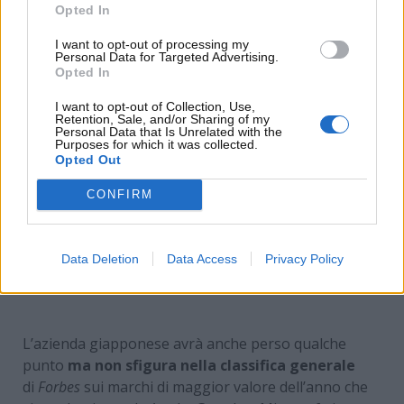
Opted In
I want to opt-out of processing my
Personal Data for Targeted Advertising.
Opted In
I want to opt-out of Collection, Use,
Retention, Sale, and/or Sharing of my
Personal Data that Is Unrelated with the
Purposes for which it was collected.
Opted Out
CONFIRM
Data Deletion
Data Access
Privacy Policy
Toyota ha visto crescere il suo valore
esponenzialmente – www.MotoriNews24.com
L’azienda giapponese avrà anche perso qualche
punto
ma non sfigura nella classifica generale
di
Forbes
sui marchi di maggior valore dell’anno che