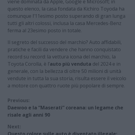
viene dominata da Apple, Google e Microsoft; in
questo elenco, la casa fondata da Kichiro Toyoda ha
comunque l’11esimo posto superando di gran lunga
tutti gli altri colossi, inclusa la casa Mercedes-Benz
ferma al 23esimo posto in totale.
Il segreto del successo del marchio? Auto affidabili,
pratiche e facili da vendere che hanno conquistato
record su record: la vettura icona del marchio, la
Toyota Corolla, è l’
auto più venduta
del 2024 e in
generale, con la bellezza di oltre 50 milioni di unità
vendute in tutta la sua storia, risulta essere il veicolo
a motore con quattro ruote più popolare di sempre.
Continue
Previous:
Daewoo e la “Maserati” coreana: un legame che
Reading
risale agli anni 90
Next:
Questo colore sulle auto è diventato illegale: