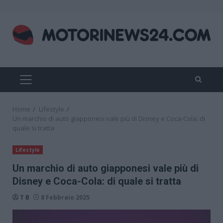
Skip
to
content
PRIMARY
MENU
Home
Lifestyle
Un marchio di auto giapponesi vale più di Disney e Coca-Cola: di
quale si tratta
Lifestyle
Un marchio di auto giapponesi vale più di
Disney e Coca-Cola: di quale si tratta
T B
8 Febbraio 2025