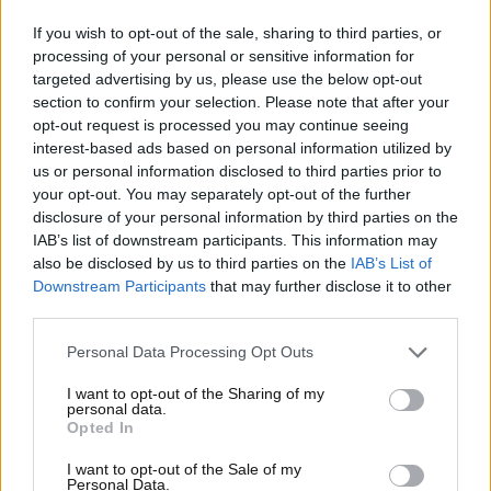
solo li ha superati in valore lo scorso anno ma è
If you wish to opt-out of the sale, sharing to third parties, or
anche la più importante dal punto di vista economico
processing of your personal or sensitive information for
in un elenco di riferimento per gli economisti. E la
targeted advertising by us, please use the below opt-out
cosa migliore è che non produce nemmeno
section to confirm your selection. Please note that after your
automobili elettriche. Scopriamo il brand che
opt-out request is processed you may continue seeing
interest-based ads based on personal information utilized by
potrebbe a sua volta colonizzare un paese, se lo
us or personal information disclosed to third parties prior to
volesse.
your opt-out. You may separately opt-out of the further
disclosure of your personal information by third parties on the
Toyota vale più di tutti
IAB’s list of downstream participants. This information may
also be disclosed by us to third parties on the
IAB’s List of
L’azienda Toyota lo scorso anno aveva superato
il
Downstream Participants
that may further disclose it to other
valore di Coca Cola e Disney
, con un valore netto
third parties.
stimato – al 2025 – in ben 249 miliardi e mezzo dì
Personal Data Processing Opt Outs
dollari. Ora, la cifra è inferiore al valore netto di Coca
Cola ma solo perché con i nuovi calcoli, gli economisti
I want to opt-out of the Sharing of my
personal data.
hanno stimato una perdita dell’8% rispetto allo
Opted In
scorso anno, il che significa che lo scorso anno il
confronto era impari…in favore del brand nipponico.
I want to opt-out of the Sale of my
Personal Data.