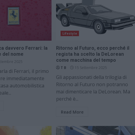
Lifestyle
ca davvero Ferrari: la
Ritorno al Futuro, ecco perché il
ne del nome
regista ha scelto la DeLorean
come macchina del tempo
ttembre 2025
T B
15 Settembre 2025
la di Ferrari, il primo
Gli appassionati della trilogia di
rre immediatamente
Ritorno al Futuro non potranno
 casa automobilistica
mai dimenticare la DeLorean. Ma
ale...
perché è...
Read More