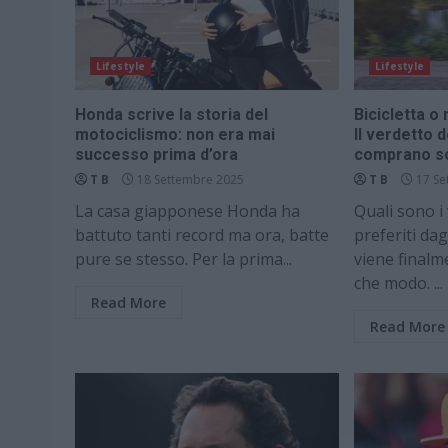
Lifestyle
Lifestyle
Honda scrive la storia del
Bicicletta o
motociclismo: non era mai
Il verdetto d
successo prima d’ora
comprano so
T B
18 Settembre 2025
T B
17 Se
La casa giapponese Honda ha
Quali sono i v
battuto tanti record ma ora, batte
preferiti dagl
pure se stesso. Per la prima...
viene finalm
che modo. ...
Read More
Read More