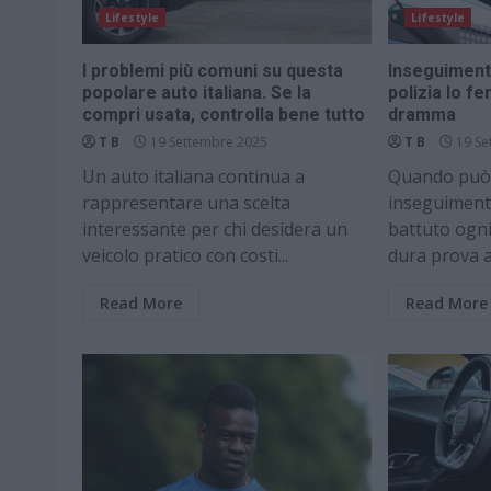
Lifestyle
Lifestyle
I problemi più comuni su questa
Inseguimento
popolare auto italiana. Se la
polizia lo f
compri usata, controlla bene tutto
dramma
T B
19 Settembre 2025
T B
19 Se
Un auto italiana continua a
Quando può
rappresentare una scelta
inseguimento
interessante per chi desidera un
battuto ogn
veicolo pratico con costi...
dura prova a
Read More
Read More