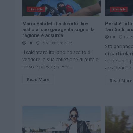
Lifestyle
Lifestyle
Mario Balotelli ha dovuto dire
Perché tutti
addio al suo garage da sogno: la
fari Audi: u
ragione è assurda
T B
18 Se
T B
18 Settembre 2025
Sta parland
Il calciatore italiano ha scelto di
di particolari
vendere la sua collezione di auto di
scopriamo p
lusso e prestigio. Per...
accadendo que
Read More
Read More