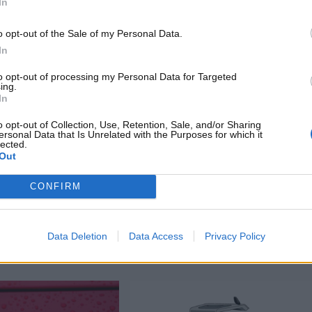
In
o opt-out of the Sale of my Personal Data.
In
Lifestyle
to opt-out of processing my Personal Data for Targeted
ing.
In
 18.000 euro: il decreto
A quanto è stata venduta la
 chi è alla guida
Porsche 904 GTS di Robert
o opt-out of Collection, Use, Retention, Sale, and/or Sharing
Redford: la cifra capogiro, i
ttembre 2025
ersonal Data that Is Unrelated with the Purposes for which it
dettagli
lected.
è entrato in vigore il
Out
T B
16 Settembre 2025
ge n. 116/2025, che
È stata venduta a una cifra da
a stretta senza
CONFIRM
capogiro la Porsche 904 GTS,
l’auto appartenuta a un’icona del...
Data Deletion
Data Access
Privacy Policy
Read More