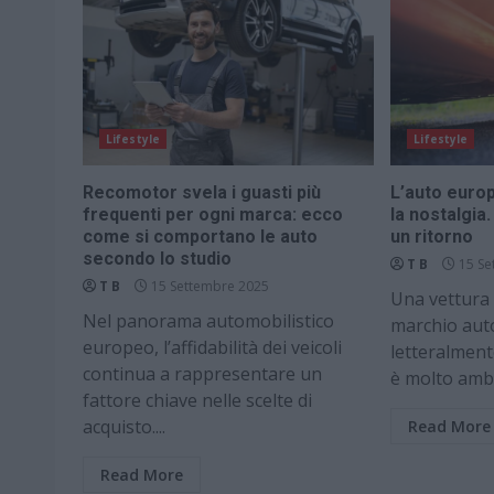
Lifestyle
Lifestyle
Recomotor svela i guasti più
L’auto europ
frequenti per ogni marca: ecco
la nostalgia
come si comportano le auto
un ritorno
secondo lo studio
T B
15 Se
T B
15 Settembre 2025
Una vettura 
Nel panorama automobilistico
marchio aut
europeo, l’affidabilità dei veicoli
letteralmen
continua a rappresentare un
è molto ambit
fattore chiave nelle scelte di
acquisto....
Read More
Read More