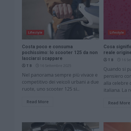
Lifestyle
Lifestyle
Costa poco e consuma
Cosa signifi
pochissimo: lo scooter 125 da non
reale origi
lasciarsi scappare
T B
16 Se
T B
16 Settembre 2025
Quando si par
Nel panorama sempre più vivace e
pensiero co
competitivo dei veicoli urbani a due
alla celebre
ruote, uno scooter 125 si...
italiana. La re
Read More
Read More