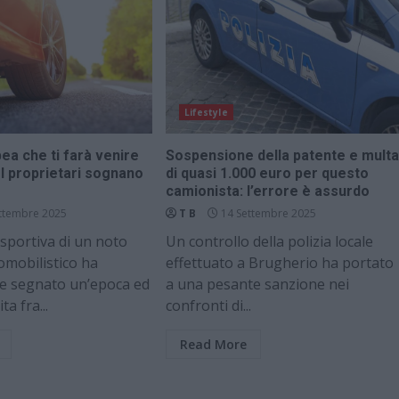
Lifestyle
ea che ti farà venire
Sospensione della patente e multa
. I proprietari sognano
di quasi 1.000 euro per questo
camionista: l’errore è assurdo
ttembre 2025
T B
14 Settembre 2025
sportiva di un noto
Un controllo della polizia locale
omobilistico ha
effettuato a Brugherio ha portato
te segnato un’epoca ed
a una pesante sanzione nei
a fra...
confronti di...
Read More