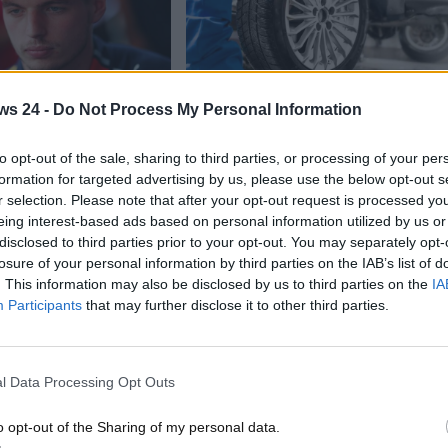
Lifestyle
ws 24 -
Do Not Process My Personal Information
lla guida della Ferrari:
Come capire se il tuo gommista ti
inata, accadrà
sta truffando: molti spendono i
to opt-out of the sale, sharing to third parties, or processing of your per
soldi e poi si accorgono del danno
formation for targeted advertising by us, please use the below opt-out s
ttembre 2025
T B
17 Settembre 2025
r selection. Please note that after your opt-out request is processed y
eing interest-based ads based on personal information utilized by us or
pen guiderà una
Sarà molto importante essere
disclosed to third parties prior to your opt-out. You may separately opt-
turo. La notizia ora è
informati su alcuni aspetti degli
losure of your personal information by third parties on the IAB’s list of
o tutto quello che c’è...
pneumatici, in modo tale da evitare
. This information may also be disclosed by us to third parties on the
IA
che un...
Participants
that may further disclose it to other third parties.
Read More
l Data Processing Opt Outs
o opt-out of the Sharing of my personal data.