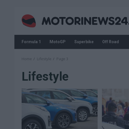
Skip
to
content
Formula 1
MotoGP
Superbike
Off Road
Home
Lifestyle
Page 3
Lifestyle