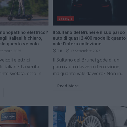
Lifestyle
 monopattino elettrico?
Il Sultano del Brunei e il suo parco
egli italiani è chiaro,
auto di quasi 2.400 modelli: quanto
lo questo veicolo
vale l’intera collezione
ttembre 2025
T B
17 Settembre 2025
eicoli elettrici
Il Sultano del Brunei gode di un
i italiani? La verità
parco auto davvero d’eccezione,
ente svelata, ecco in
ma quanto vale davvero? Non in...
Read More