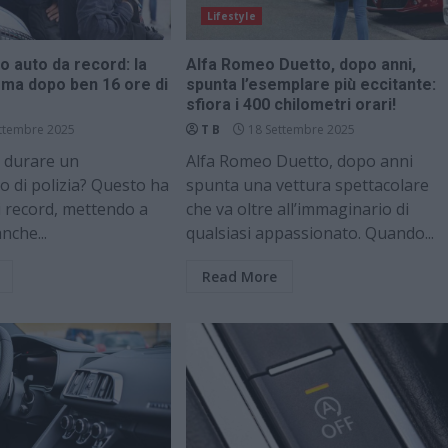
Lifestyle
 auto da record: la
Alfa Romeo Duetto, dopo anni,
erma dopo ben 16 ore di
spunta l’esemplare più eccitante:
sfiora i 400 chilometri orari!
ttembre 2025
T B
18 Settembre 2025
 durare un
Alfa Romeo Duetto, dopo anni
 di polizia? Questo ha
spunta una vettura spettacolare
i record, mettendo a
che va oltre all’immaginario di
nche...
qualsiasi appassionato. Quando...
Read More