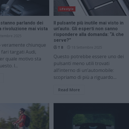
Lifestyle
 stanno parlando dei
Il pulsante più inutile mai visto in
na rivoluzione mai vista
un’auto. Gli esperti non sanno
rispondere alla domanda: “A che
ttembre 2025
serve?”
o veramente chiunque
T B
18 Settembre 2025
 fari targati Audi,
Questo potrebbe essere uno dei
er quale motivo sta
pulsanti meno utili trovati
sto. I...
all’interno di un’automobile:
scopriamo di più a riguardo....
Read More