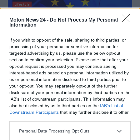
Lifestyle
Mobilità elettrica, pesante attacco della
Motori News 24 -
Do Not Process My Personal
Information
Commissione UE all’Italia: ora il rischio è
altissimo
If you wish to opt-out of the sale, sharing to third parties, or
T B
20 Agosto 2025
processing of your personal or sensitive information for
targeted advertising by us, please use the below opt-out
La Commissione UE ha ammonito il nostro Paese
section to confirm your selection. Please note that after your
sulla mobilità elettrica. L’obiettivo è quello di colmare
opt-out request is processed you may continue seeing
il...
interest-based ads based on personal information utilized by
us or personal information disclosed to third parties prior to
Read More
your opt-out. You may separately opt-out of the further
disclosure of your personal information by third parties on the
IAB’s list of downstream participants. This information may
also be disclosed by us to third parties on the
IAB’s List of
Downstream Participants
that may further disclose it to other
third parties.
Personal Data Processing Opt Outs