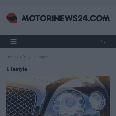
Skip
to
content
PRIMARY
MENU
Home
Lifestyle
Page 6
Lifestyle