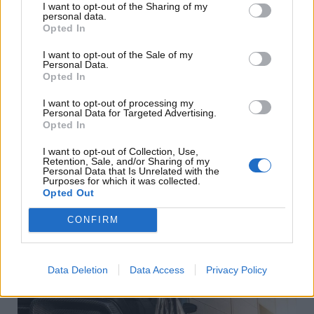
I want to opt-out of the Sharing of my
personal data.
Opted In
Lifestyle
I want to opt-out of the Sale of my
Personal Data.
Opted In
F1, la confessione del campione: “Una
I want to opt-out of processing my
possibilità su tre di morire”
Personal Data for Targeted Advertising.
Opted In
T B
20 Agosto 2025
La Formula Uno è da sempre uno sport molto
I want to opt-out of Collection, Use,
Retention, Sale, and/or Sharing of my
rischioso, ma la confessione di un campione in...
Personal Data that Is Unrelated with the
Purposes for which it was collected.
Opted Out
Read More
CONFIRM
Data Deletion
Data Access
Privacy Policy